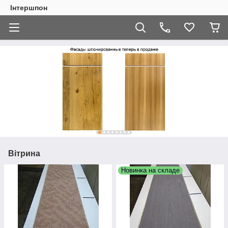
Інтершпон
Вітрина
Новинка на складе