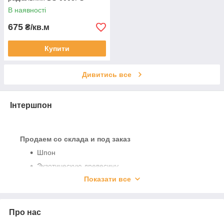
В наявності
675
₴/кв.м
Купити
Дивитись все
Інтершпон
Продаем со склада и под заказ
Шпон
Экзотическую древесину
Показати все
Морскую фанеру
Доску террасную
и многое другое.
Про нас
Находимся в Днепре.