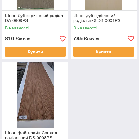
Шпон Дуб корічневий радіал
Шпон дуб відбілений
DA-0609PS
радіальний DB-0001PS
В наявності
В наявності
810
785
₴/кв.м
₴/кв.м
Купити
Купити
Шпон файн-лайн Сандал
радіальний DS-0008PS