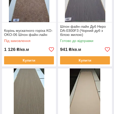
Шпон файн-лайн Дуб Неро
Корінь мускатного горіха KO-
DA-0300F3 (Чорний дуб з
OKO-06 Шпон файн-лайн
білою жилою)
Під замовлення
Готово до відправки
1 126
941
₴/кв.м
₴/кв.м
Купити
Купити