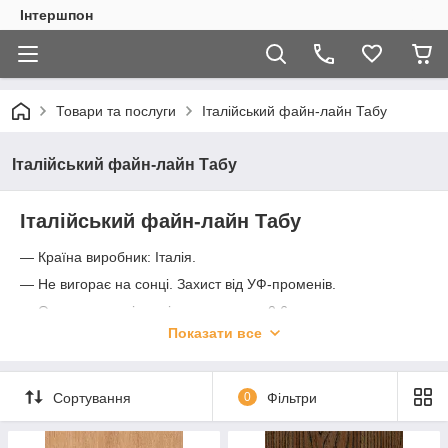
Інтершпон
Товари та послуги
Італійський файн-лайн Табу
Італійський файн-лайн Табу
Італійський файн-лайн Табу
— Країна виробник: Італія.
— Не вигорає на сонці. Захист від УФ-променів.
— Оптимальна рівномірна товщина ~0,6 мм.
Показати все
— Понад 200 різних видів і відтінків.
Сортування
0
Фільтри