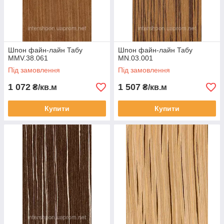
Шпон файн-лайн Табу
Шпон файн-лайн Табу
MMV.38.061
MN.03.001
Під замовлення
Під замовлення
1 072
1 507
₴/кв.м
₴/кв.м
Купити
Купити