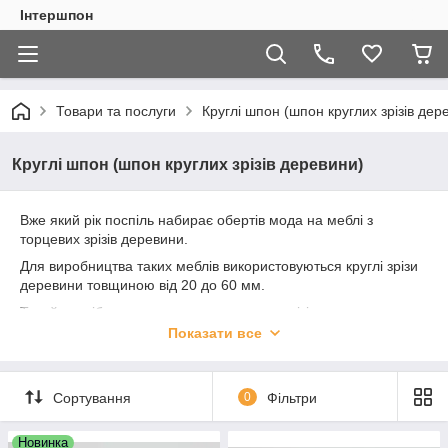
Інтершпон
Товари та послуги
Круглі шпон (шпон круглих зрізів дер
Круглі шпон (шпон круглих зрізів деревини)
Вже який рік поспіль набирає обертів мода на меблі з
торцевих зрізів деревини.
Для виробництва таких меблів використовуються круглі зрізи
деревини товщиною від 20 до 60 мм.
Такий спосіб виготовлення має ряд недоліків:
Показати все
Велика ціна деревини
Велику вагу меблів
Ризик розтріскування стільниць
Сортування
0
Фільтри
Ризик деформації стільниць з часом під впливом
вологості
Новинка