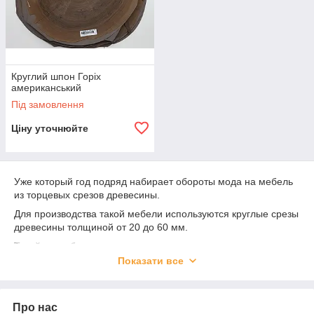
Круглий шпон Горіх
американський
Під замовлення
Ціну уточнюйте
Уже который год подряд набирает обороты мода на мебель
из торцевых срезов древесины.
Для производства такой мебели используются круглые срезы
древесины толщиной от 20 до 60 мм.
Такой способ изготовления имеет ряд недостатков:
Показати все
Большая цена древесины
Большой вес мебели
Риск растрескивания столешниц
Про нас