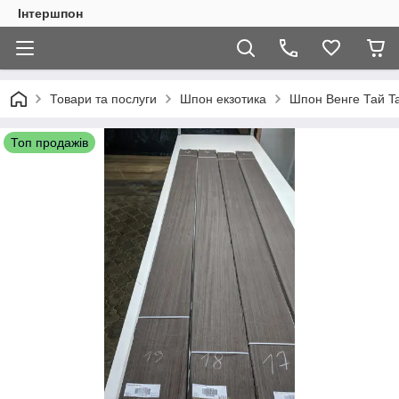
Інтершпон
Товари та послуги
Шпон екзотика
Шпон Венге Тай T
Топ продажів