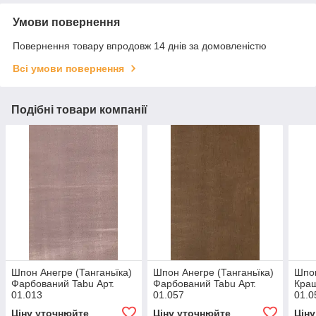
Умови повернення
Повернення товару впродовж 14 днів за домовленістю
Всі умови повернення
Подібні товари компанії
Шпон Анегре (Танганьїка)
Шпон Анегре (Танганьїка)
Шпон
Фарбований Tabu Арт.
Фарбований Tabu Арт.
Краш
01.013
01.057
01.0
Ціну уточнюйте
Ціну уточнюйте
Цін