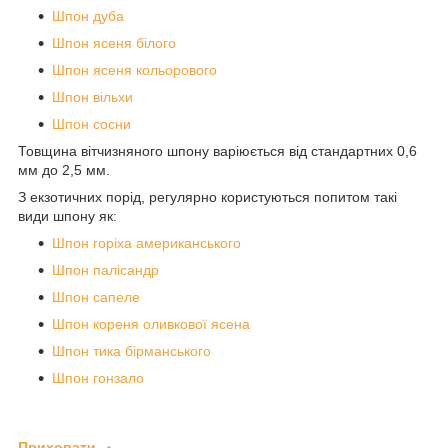
Шпон дуба
Шпон ясеня білого
Шпон ясеня кольорового
Шпон вільхи
Шпон сосни
Товщина вітчизняного шпону варіюється від стандартних 0,6
мм до 2,5 мм.
З екзотичних порід, регулярно користуються попитом такі
види шпону як:
Шпон горіха американського
Шпон палісандр
Шпон сапеле
Шпон кореня оливкової ясена
Шпон тика бірманського
Шпон гонзало
Приховати