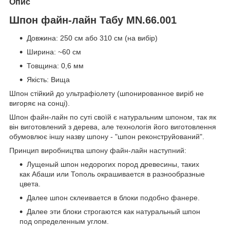
Опис
Шпон файн-лайн Табу MN.66.001
Довжина: 250 см або 310 см (на вибір)
Ширина: ~60 см
Товщина: 0,6 мм
Якість: Вища
Шпон стійкий до ультрафіолету (шпонированное виріб не
вигоряє на сонці).
Шпон файн-лайн по суті своїй є натуральним шпоном, так як
він виготовлений з дерева, але технологія його виготовлення
обумовлює іншу назву шпону - "шпон реконструйований".
Принцип виробництва шпону файн-лайн наступний:
Лущеный шпон недорогих пород древесины, таких
как Абаши или Тополь окрашивается в разнообразные
цвета.
Далее шпон склеивается в блоки подобно фанере.
Далее эти блоки строгаются как натуральный шпон
под определенным углом.