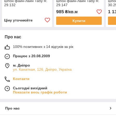
Шпон файн-лайн Табу R.
Шпон файн-лайн Табу R.
Шпон
29.132
29.147
30.2
985
1 1
₴/кв.м
Ціну уточнюйте
Купити
Про нас
100% позитивних з 14 відгуків за рік
Працює з 20.08.2009
м. Дніпро
ул. Канатная, 126, Дніпро, Україна
Контакти
Сьогодні вихідний
Показати весь графік роботи
Про нас