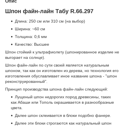
Опис
Шпон файн-лайн Табу R.66.297
Длина: 250 см или 310 см (на выбор)
Ширина: ~60 см
Толщина: 0,6 мм
Качество: Высшее
Шпон стойкий к ультрафиолету (шпонированное изделие не
выгорает на солнце).
Шпон файн-лайн по сути своей является натуральным
шпоном, так как он изготовлен из дерева, но технология его
изготовления обуславливает иное название шпона - "шпон
реконструированный".
Принцип производства шпона файн-лайн следующий:
Лущеный шпон недорогих пород древесины, таких
как Абаши или Тополь окрашивается в разнообразные
цвета.
Далее шпон склеивается в блоки подобно фанере.
Далее эти блоки строгаются как натуральный шпон