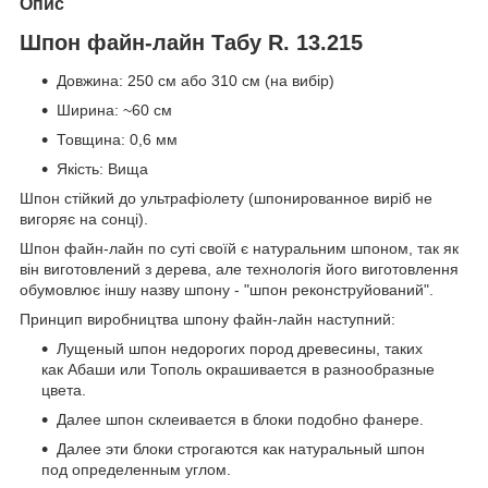
Опис
Шпон файн-лайн Табу R. 13.215
Довжина: 250 см або 310 см (на вибір)
Ширина: ~60 см
Товщина: 0,6 мм
Якість: Вища
Шпон стійкий до ультрафіолету (шпонированное виріб не
вигоряє на сонці).
Шпон файн-лайн по суті своїй є натуральним шпоном, так як
він виготовлений з дерева, але технологія його виготовлення
обумовлює іншу назву шпону - "шпон реконструйований".
Принцип виробництва шпону файн-лайн наступний:
Лущеный шпон недорогих пород древесины, таких
как Абаши или Тополь окрашивается в разнообразные
цвета.
Далее шпон склеивается в блоки подобно фанере.
Далее эти блоки строгаются как натуральный шпон
под определенным углом.