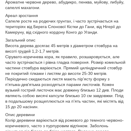
Ароматне червоне дерево, абудикро, пенква, муйову, либуйу,
сапеллі махагони.
Ареал зростання
Сапеле росте на родючих грунтах, і часто зустрічається на
територіях від Берега Слонової Кістки до Гани, від Нігерії до
Камеруну, від східного кордону Конго до Уганди.
Загальний опис
Висота дерева досягає 45 метрів з діаметром стовбура на
висоті грудей 1,2-1,7 метрів.
Сірувато-коричнева кора, як правило, розшаровується, але
часто зустрічається і рівна гладка поверхня. Розмір комельной
частини стовбура варіюється. Прямий циліндричний стовбур
не покритий гілками і листям до висоти 25-30 метрів.
Періодично скидаються листя мають пір'ясту форму з
п'ятьма-дев'ятьма розходяться парами листочків. Кожен
вузький гострий листочок має довжину близько 12 див. Плоди
являють собою висячі капсули близько 10 см завдовжки. Плід
в подальшому розщеплюється на п'ять частин, які містять від
15 до 20 насінин.
Опис деревини
Колір деревини варіюється від рожевого до темного червоно-
коричневого, часто з пурпуровим відтінком. Заболонь