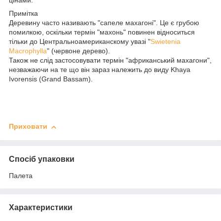
цінами.
Примітка
Деревину часто називають "сапеле махагоні". Це є грубою
помилкою, оскільки термін "махонь" повинен відноситься
тільки до Центральноамериканскому увазі "
Swіetenіa
Macrophylla
" (червоне дерево).
Також не слід застосовувати термін "африканський махагони",
незважаючи на те що він зараз належить до виду Khaya
Ivorensis (Grand Bassam).
Приховати
Спосіб упаковки
Палета
Характеристики