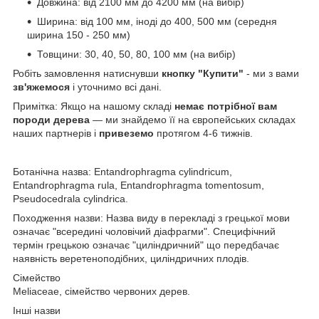
Довжина: від 2100 мм до 4200 мм (на вибір)
Ширина: від 100 мм, іноді до 400, 500 мм (середня
ширина 150 - 250 мм)
Товщини: 30, 40, 50, 80, 100 мм (на вибір)
Робіть замовлення натиснувши
кнопку "Купити"
- ми з вами
зв'яжемося
і уточнимо всі дані.
Примітка: Якщо на нашому складі
немає потрібної вам
породи дерева
— ми знайдемо її на європейських складах
наших партнерів і
привеземо
протягом 4-6 тижнів.
Ботанічна назва: Entandrophragma cylindricum,
Entandrophragma rula, Entandrophragma tomentosum,
Pseudocedrala cylindrica.
Походження назви: Назва виду в перекладі з грецької мови
означає "всередині чоловічий діафрагми". Специфічний
термін грецькою означає "циліндричний" що передбачає
наявність веретеноподібних, циліндричних плодів.
Сімейство
Meliaceae, сімейство червоних дерев.
Інші назви