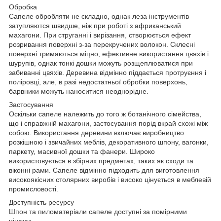
Обробка
Сапеле обробляти не складно, однак леза інструментів
затупляются швидше, ніж при роботі з африканський
махагони. При струганні і вирізання, створюється ефект
розривання поверхні з-за перекручених волокон. Склеєні
поверхні тримаються міцно, ефективне використання цвяхів і
шурупів, однак тонкі дошки можуть розщеплюватися при
забиванні цвяхів. Деревина відмінно піддається протруєння і
поліровці, але, в разі недостатньої обробки поверхонь,
барвники можуть наноситися неоднорідне.
Застосування
Оскільки сапеле належить до того ж ботанічного сімейства,
що і справжній махагони, застосування порід вкрай схожі між
собою. Використання деревини включає виробництво
розкішною і звичайних меблів, декоративного шпону, вагонки,
паркету, масивної дошки та фанери. Широко
використовується в збірних предметах, таких як сходи та
віконні рами. Сапеле відмінно підходить для виготовлення
високоякісних столярних виробів і високо цінується в меблевій
промисловості.
Доступність ресурсу
Шпон та пиломатеріали сапеле доступні за помірними