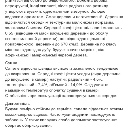
різниться від білого до блідо-жовтого. Волокна дерева
перекручені, іноді хвилясті, після радіального розпилу
утворюють вузький, одноманітний візерунок. Володіє
кедровим ароматом. Смак деревини неотчетливый. Деревина
відрізняється середнім текстурним малюнком і яскравим,
золотавим блиском. Середній коефіцієнт щільності становить
0,55 (відношення маси висушеної деревини до обсягу
свежеспиленной деревини), що відповідає щільності
повітряно-сухої деревини до 670 кг/м3. Деревина по класу
міцності відповідає дубу, будучи значно міцніше, ніж
африканські і американські червоні дерева.
Сушка
Сапеле відносно швидко висихає із зазначеною тенденцією
до викривлення. Середні коефіцієнти усадки (сира деревина
до висушеної в камері) наступні: радіальний - 4,6%,
тангенціальний - 7,4%, об'ємний - 14,0%. Слід уникати
надмірних температур спочатку сушіння в камері.
Стабільність при експлуатації характеризується як середня.
Довговічність
Будучи помірно стійким до термітів, сапеле піддається атакам
комах-сверлильщиков. Часто жуки-шкідники пошкоджують
заболонь. У таких випадках слабо допомагає застосування
оберігає обприскування.