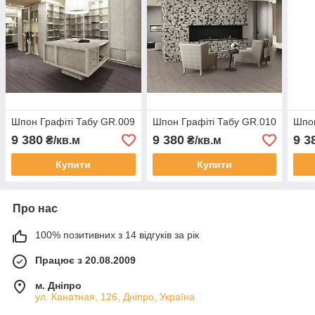
Шпон Графіті Табу GR.009
Шпон Графіті Табу GR.010
Шпон
9 380
9 380
9 3
₴/кв.м
₴/кв.м
Купити
Купити
Про нас
100% позитивних з 14 відгуків за рік
Працює з 20.08.2009
м. Дніпро
ул. Канатная, 126, Дніпро, Україна