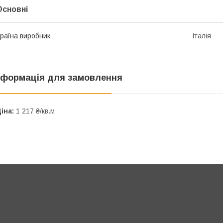
Основні
раїна виробник
Італія
нформація для замовлення
іна:
1 217 ₴/кв.м