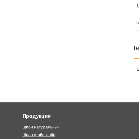
К
І
Ц
Продукция
Шпон натуральный
Шпон файн-лайн