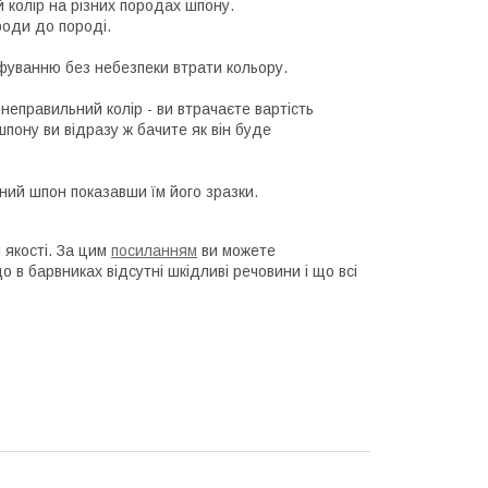
 колір на різних породах шпону.
роди до породі.
фуванню без небезпеки втрати кольору.
неправильний колір - ви втрачаєте вартість
шпону ви відразу ж бачите як він буде
ний шпон показавши їм його зразки.
 якості. За цим
посиланням
ви можете
 в барвниках відсутні шкідливі речовини і що всі