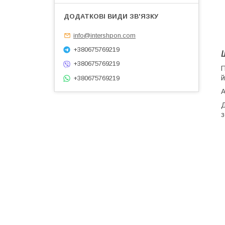
info@intershpon.com
+380675769219
+380675769219
П
й
+380675769219
А
Д
з