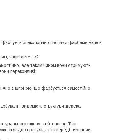
 фарбується екологічно чистими фарбами на всю
им, запитаєте ви?
амостійно, але таким чином вони отримують
вони переконливі:
вняно з шпоною, що фарбується самостійно.
арбуванні видимість структури дерева
натурального шпону, тобто шпон Tabu
дуже складно і результат непередбачуваний.