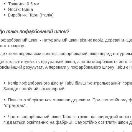
Товщина 0,6 мм
Якість: Вища
Виробник: Tabu (Італія)
Що таке пофарбований шпон?
офарбований шпон - натуральний шпон різних порід деревини, що
ого товщину.
ле якими перевагами володіє пофарбований шпон перед натуральн
еякі клієнти купують натуральнй шпон, а потім офарблюють його с
овсім інший результат. А переваги у пофарбованого шпону Tabu є і 
Колір пофарбованого шпону Tabu більш "контрольований" порі
Завжди постійний і рівномірний.
Повністю зберігається малюнок деревини. При самостійному ф
"страждає".
Часто пофарбований шпон Tabu світліше ніж природний колір 
піддається освітленню на фабриці. Самостійно освітлити шпон 