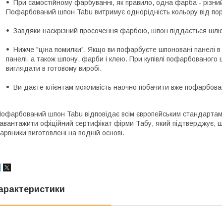
При самостійному фарбуванні, як правило, одна фарба - різний
Пофарбований шпон Tabu витримує однорідність кольору від по
Завдяки наскрізний просочення фарбою, шпон піддається шлі
Нижче "ціна помилки". Якщо ви пофарбуєте шпоновані панелі в 
панелі, а також шпону, фарби і клею. При купівлі пофарбованого 
виглядати в готовому виробі.
Ви даєте клієнтам можливість наочно побачити вже пофарбова
офарбований шпон Tabu відповідає всім європейським стандартам
авантажити офіційний сертифікат фірми Табу, який підтверджує, що
арвники виготовлені на водній основі.
арактеристики