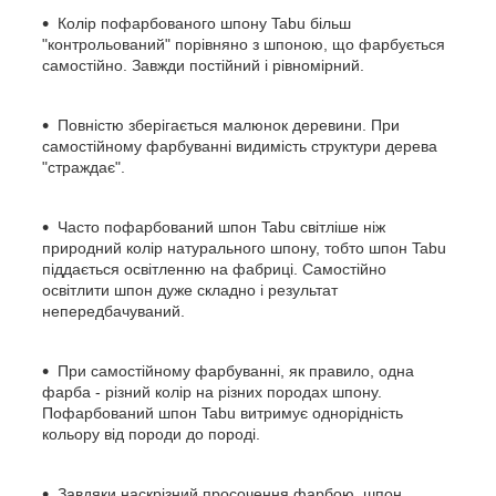
Колір пофарбованого шпону Tabu більш
"контрольований" порівняно з шпоною, що фарбується
самостійно. Завжди постійний і рівномірний.
Повністю зберігається малюнок деревини. При
самостійному фарбуванні видимість структури дерева
"страждає".
Часто пофарбований шпон Tabu світліше ніж
природний колір натурального шпону, тобто шпон Tabu
піддається освітленню на фабриці. Самостійно
освітлити шпон дуже складно і результат
непередбачуваний.
При самостійному фарбуванні, як правило, одна
фарба - різний колір на різних породах шпону.
Пофарбований шпон Tabu витримує однорідність
кольору від породи до породі.
Завдяки наскрізний просочення фарбою, шпон