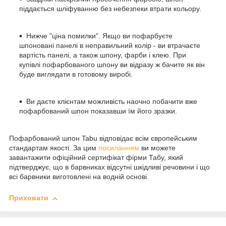
піддається шліфуванню без небезпеки втрати кольору.
Нижче "ціна помилки". Якщо ви пофарбуєте
шпоновані панелі в неправильний колір - ви втрачаєте
вартість панелі, а також шпону, фарби і клею. При
купівлі пофарбованого шпону ви відразу ж бачите як він
буде виглядати в готовому виробі.
Ви даєте клієнтам можливість наочно побачити вже
пофарбований шпон показавши їм його зразки.
Пофарбований шпон Tabu відповідає всім європейським
стандартам якості. За цим
посиланням
ви можете
завантажити офіційний сертифікат фірми Табу, який
підтверджує, що в барвниках відсутні шкідливі речовини і що
всі барвники виготовлені на водній основі.
Приховати