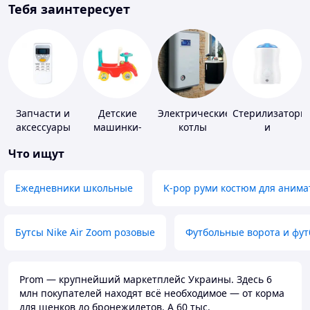
Тебя заинтересует
Запчасти и
Детские
Электрические
Стерилизаторы
аксессуары
машинки-
котлы
и
для бытовых
каталки
подогреватели
Что ищут
кондиционеров
для детского
питания
Ежедневники школьные
K-pop руми костюм для анима
Бутсы Nike Air Zoom розовые
Футбольные ворота и фу
Prom — крупнейший маркетплейс Украины. Здесь 6
млн покупателей находят всё необходимое — от корма
для щенков до бронежилетов. А 60 тыс.