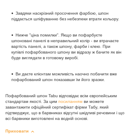
Завдяки наскрізний просочення фарбою, шпон
піддається шліфуванню без небезпеки втрати кольору.
Нижче "ціна помилки". Якщо ви пофарбуєте
шпоновані панелі в неправильний колір - ви втрачаєте
вартість панелі, а також шпону, фарби і клею. При
купівлі пофарбованого шпону ви відразу ж бачите як він
буде виглядати в готовому виробі.
Ви даєте клієнтам можливість наочно побачити вже
пофарбований шпон показавши їм його зразки.
Пофарбований шпон Tabu відповідає всім європейським
стандартам якості. За цим
посиланням
ви можете
завантажити офіційний сертифікат фірми Табу, який
підтверджує, що в барвниках відсутні шкідливі речовини і що
всі барвники виготовлені на водній основі.
Приховати