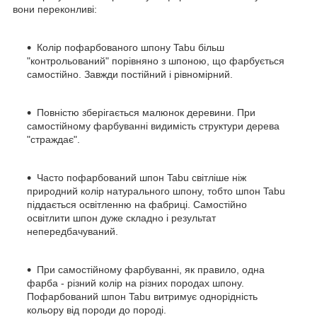
вони переконливі:
Колір пофарбованого шпону Tabu більш
"контрольований" порівняно з шпоною, що фарбується
самостійно. Завжди постійний і рівномірний.
Повністю зберігається малюнок деревини. При
самостійному фарбуванні видимість структури дерева
"страждає".
Часто пофарбований шпон Tabu світліше ніж
природний колір натурального шпону, тобто шпон Tabu
піддається освітленню на фабриці. Самостійно
освітлити шпон дуже складно і результат
непередбачуваний.
При самостійному фарбуванні, як правило, одна
фарба - різний колір на різних породах шпону.
Пофарбований шпон Tabu витримує однорідність
кольору від породи до породі.