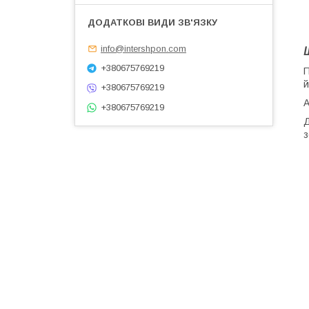
info@intershpon.com
+380675769219
П
й
+380675769219
А
+380675769219
Д
з