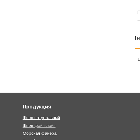
І
Ц
Продукция
Шпон натуральный
Шпон файн-лайн
Морская фанера