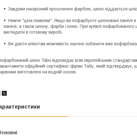
Завдяки наскрізний просочення фарбою, шпон піддається шлі
Нижче "ціна помилки". Якщо ви пофарбуєте шпоновані панелі в 
панелі, а також шпону, фарби і клею. При купівлі пофарбованого 
виглядати в готовому виробі.
Ви даєте клієнтам можливість наочно побачити вже пофарбова
офарбований шпон Tabu відповідає всім європейським стандартам
авантажити офіційний сертифікат фірми Табу, який підтверджує, що
арвники виготовлені на водній основі.
арактеристики
Основні