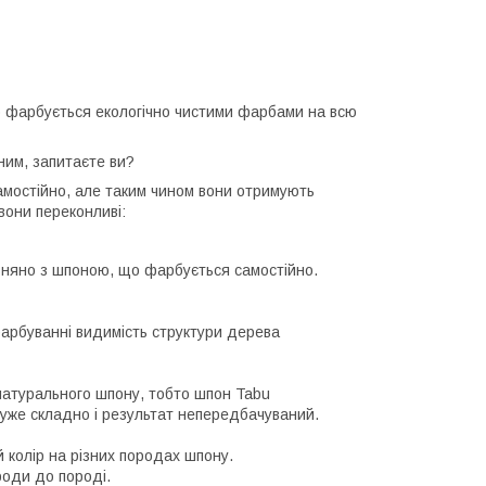
 фарбується екологічно чистими фарбами на всю
им, запитаєте ви?
амостійно, але таким чином вони отримують
вони переконливі:
вняно з шпоною, що фарбується самостійно.
арбуванні видимість структури дерева
натурального шпону, тобто шпон Tabu
дуже складно і результат непередбачуваний.
 колір на різних породах шпону.
роди до породі.