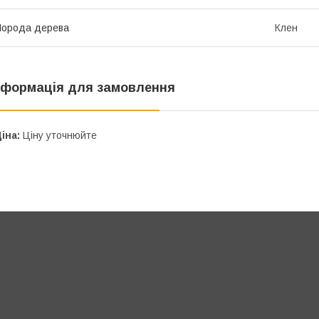
Порода дерева
Клен
нформація для замовлення
іна:
Ціну уточнюйте