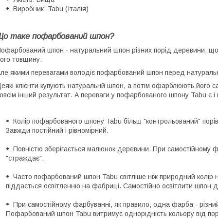
Виробник: Tabu (Італія)
Що таке пофарбований шпон?
офарбований шпон - натуральний шпон різних порід деревини, що
ого товщину.
ле якими перевагами володіє пофарбований шпон перед натуральн
еякі клієнти купують натуральнй шпон, а потім офарблюють його с
овсім інший результат. А переваги у пофарбованого шпону Tabu є і 
Колір пофарбованого шпону Tabu більш "контрольований" порі
Завжди постійний і рівномірний.
Повністю зберігається малюнок деревини. При самостійному ф
"страждає".
Часто пофарбований шпон Tabu світліше ніж природний колір 
піддається освітленню на фабриці. Самостійно освітлити шпон 
При самостійному фарбуванні, як правило, одна фарба - різний
Пофарбований шпон Tabu витримує однорідність кольору від по