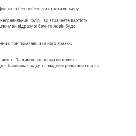
фуванню без небезпеки втрати кольору.
неправильний колір - ви втрачаєте вартість
шпону ви відразу ж бачите як він буде
ний шпон показавши їм його зразки.
 якості. За цим
посиланням
ви можете
 в барвниках відсутні шкідливі речовини і що всі