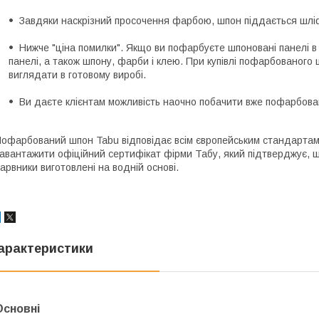
Завдяки наскрізний просочення фарбою, шпон піддається шлі
Нижче "ціна помилки". Якщо ви пофарбуєте шпоновані панелі в 
панелі, а також шпону, фарби і клею. При купівлі пофарбованого 
виглядати в готовому виробі.
Ви даєте клієнтам можливість наочно побачити вже пофарбова
офарбований шпон Tabu відповідає всім європейським стандартам
авантажити офіційний сертифікат фірми Табу, який підтверджує, що
арвники виготовлені на водній основі.
арактеристики
Основні