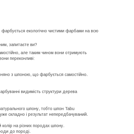
 фарбується екологічно чистими фарбами на всю
им, запитаєте ви?
амостійно, але таким чином вони отримують
вони переконливі:
вняно з шпоною, що фарбується самостійно.
арбуванні видимість структури дерева
натурального шпону, тобто шпон Tabu
дуже складно і результат непередбачуваний.
 колір на різних породах шпону.
роди до породі.