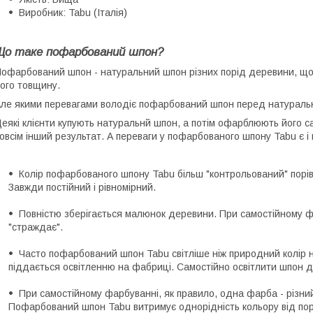
Виробник: Tabu (Італія)
Що таке пофарбований шпон?
офарбований шпон - натуральний шпон різних порід деревини, що
ого товщину.
ле якими перевагами володіє пофарбований шпон перед натуральн
еякі клієнти купують натуральнй шпон, а потім офарблюють його с
овсім інший результат. А переваги у пофарбованого шпону Tabu є і 
Колір пофарбованого шпону Tabu більш "контрольований" порі
Завжди постійний і рівномірний.
Повністю зберігається малюнок деревини. При самостійному ф
"страждає".
Часто пофарбований шпон Tabu світліше ніж природний колір 
піддається освітленню на фабриці. Самостійно освітлити шпон 
При самостійному фарбуванні, як правило, одна фарба - різний
Пофарбований шпон Tabu витримує однорідність кольору від по