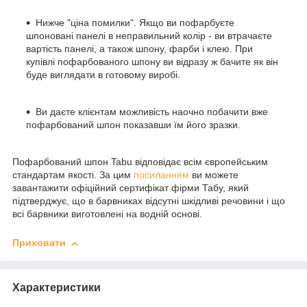
Нижче "ціна помилки". Якщо ви пофарбуєте
шпоновані панелі в неправильний колір - ви втрачаєте
вартість панелі, а також шпону, фарби і клею. При
купівлі пофарбованого шпону ви відразу ж бачите як він
буде виглядати в готовому виробі.
Ви даєте клієнтам можливість наочно побачити вже
пофарбований шпон показавши їм його зразки.
Пофарбований шпон Tabu відповідає всім європейським
стандартам якості. За цим
посиланням
ви можете
завантажити офіційний сертифікат фірми Табу, який
підтверджує, що в барвниках відсутні шкідливі речовини і що
всі барвники виготовлені на водній основі.
Приховати
Характеристики