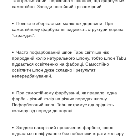
"контрольований" порівняно з шпоною, що фарбується
самостійно. Завжди постійний і рівномірний.
Повністю зберігається малюнок деревини. При
самостійному фарбуванні видимість структури дерева
"страждає".
Часто пофарбований шпон Tabu світліше ніж
природний колір натурального шпону, тобто шпон Tabu
піддається освітленню на фабриці. Самостійно
освітлити шпон дуже складно і результат
непередбачуваний.
При самостійному фарбуванні, як правило, одна
фарба - різний колір на різних породах шпону.
Пофарбований шпон Tabu витримує однорідність
кольору від породи до породі.
Завдяки наскрізний просочення фарбою, шпон
піддається шліфуванню без небезпеки втрати кольору.