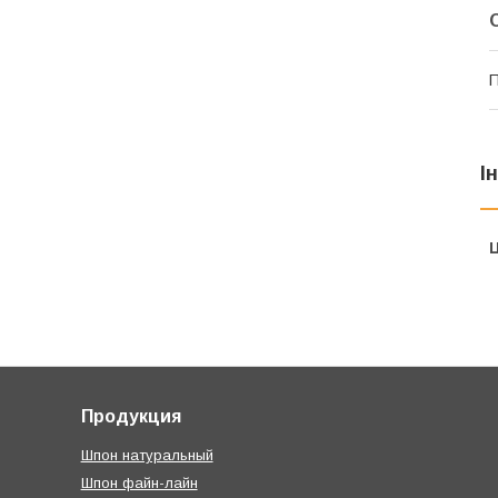
І
Ц
Продукция
Шпон натуральный
Шпон файн-лайн