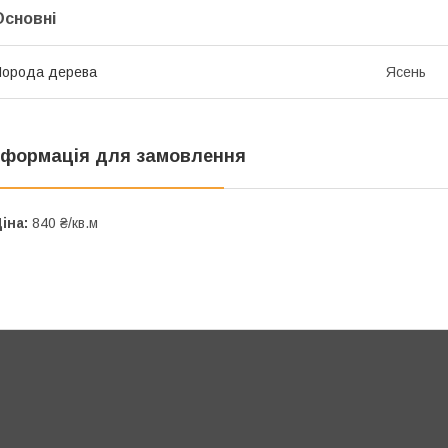
Основні
Порода дерева
Ясень
нформація для замовлення
іна:
840 ₴/кв.м