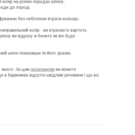
 колір на різних породах шпону.
роди до породі.
фуванню без небезпеки втрати кольору.
неправильний колір - ви втрачаєте вартість
шпону ви відразу ж бачите як він буде
ний шпон показавши їм його зразки.
 якості. За цим
посиланням
ви можете
 в барвниках відсутні шкідливі речовини і що всі