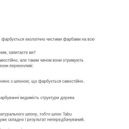
 фарбується екологічно чистими фарбами на всю
им, запитаєте ви?
амостійно, але таким чином вони отримують
вони переконливі:
вняно з шпоною, що фарбується самостійно.
арбуванні видимість структури дерева
натурального шпону, тобто шпон Tabu
дуже складно і результат непередбачуваний.