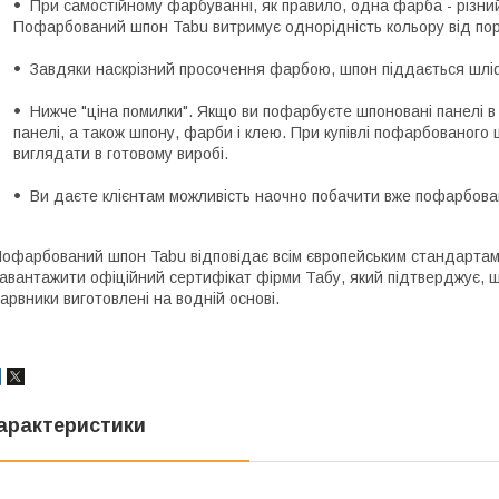
При самостійному фарбуванні, як правило, одна фарба - різний
Пофарбований шпон Tabu витримує однорідність кольору від по
Завдяки наскрізний просочення фарбою, шпон піддається шлі
Нижче "ціна помилки". Якщо ви пофарбуєте шпоновані панелі в 
панелі, а також шпону, фарби і клею. При купівлі пофарбованого 
виглядати в готовому виробі.
Ви даєте клієнтам можливість наочно побачити вже пофарбова
офарбований шпон Tabu відповідає всім європейським стандартам
авантажити офіційний сертифікат фірми Табу, який підтверджує, що
арвники виготовлені на водній основі.
арактеристики