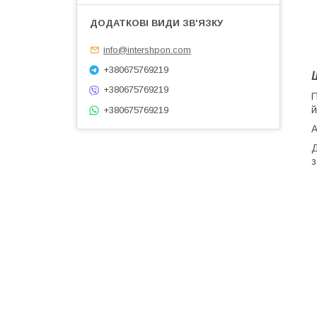
info@intershpon.com
+380675769219
+380675769219
П
й
+380675769219
А
Д
з