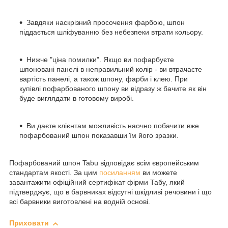
Завдяки наскрізний просочення фарбою, шпон
піддається шліфуванню без небезпеки втрати кольору.
Нижче "ціна помилки". Якщо ви пофарбуєте
шпоновані панелі в неправильний колір - ви втрачаєте
вартість панелі, а також шпону, фарби і клею. При
купівлі пофарбованого шпону ви відразу ж бачите як він
буде виглядати в готовому виробі.
Ви даєте клієнтам можливість наочно побачити вже
пофарбований шпон показавши їм його зразки.
Пофарбований шпон Tabu відповідає всім європейським
стандартам якості. За цим
посиланням
ви можете
завантажити офіційний сертифікат фірми Табу, який
підтверджує, що в барвниках відсутні шкідливі речовини і що
всі барвники виготовлені на водній основі.
Приховати