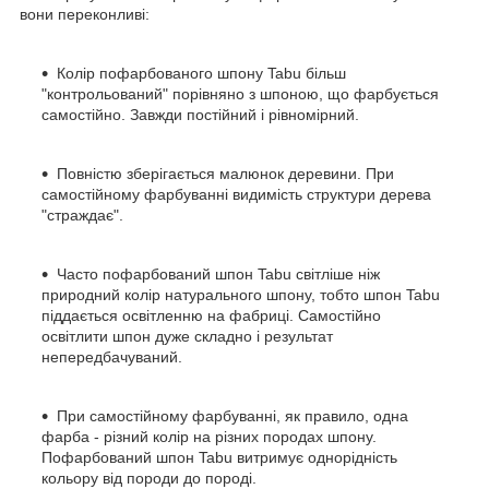
вони переконливі:
Колір пофарбованого шпону Tabu більш
"контрольований" порівняно з шпоною, що фарбується
самостійно. Завжди постійний і рівномірний.
Повністю зберігається малюнок деревини. При
самостійному фарбуванні видимість структури дерева
"страждає".
Часто пофарбований шпон Tabu світліше ніж
природний колір натурального шпону, тобто шпон Tabu
піддається освітленню на фабриці. Самостійно
освітлити шпон дуже складно і результат
непередбачуваний.
При самостійному фарбуванні, як правило, одна
фарба - різний колір на різних породах шпону.
Пофарбований шпон Tabu витримує однорідність
кольору від породи до породі.