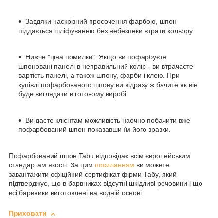
Завдяки наскрізний просочення фарбою, шпон
піддається шліфуванню без небезпеки втрати кольору.
Нижче "ціна помилки". Якщо ви пофарбуєте
шпоновані панелі в неправильний колір - ви втрачаєте
вартість панелі, а також шпону, фарби і клею. При
купівлі пофарбованого шпону ви відразу ж бачите як він
буде виглядати в готовому виробі.
Ви даєте клієнтам можливість наочно побачити вже
пофарбований шпон показавши їм його зразки.
Пофарбований шпон Tabu відповідає всім європейським
стандартам якості. За цим
посиланням
ви можете
завантажити офіційний сертифікат фірми Табу, який
підтверджує, що в барвниках відсутні шкідливі речовини і що
всі барвники виготовлені на водній основі.
Приховати