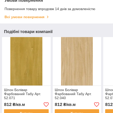
Умови повернення
Повернення товару впродовж 14 днів за домовленістю
Всі умови повернення
Подібні товари компанії
Шпон Болівар
Шпон Болівар
Шпон
Фарбований Табу Арт.
Фарбований Табу Арт.
Фарб
52.071
52.040
52.0
812
812
812
₴/кв.м
₴/кв.м