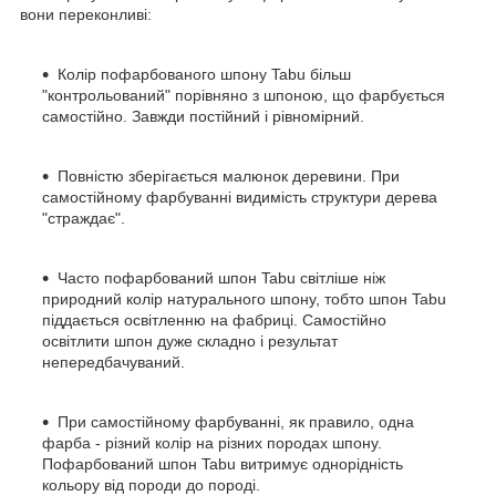
вони переконливі:
Колір пофарбованого шпону Tabu більш
"контрольований" порівняно з шпоною, що фарбується
самостійно. Завжди постійний і рівномірний.
Повністю зберігається малюнок деревини. При
самостійному фарбуванні видимість структури дерева
"страждає".
Часто пофарбований шпон Tabu світліше ніж
природний колір натурального шпону, тобто шпон Tabu
піддається освітленню на фабриці. Самостійно
освітлити шпон дуже складно і результат
непередбачуваний.
При самостійному фарбуванні, як правило, одна
фарба - різний колір на різних породах шпону.
Пофарбований шпон Tabu витримує однорідність
кольору від породи до породі.