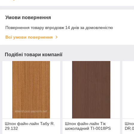
Умови повернення
Повернення товару впродовж 14 днів за домовленістю
Всі умови повернення
Подібні товари компанії
Шпон файн-лайн Табу R.
Шпон файн-лайн Тік
Шпо
29.132
шоколадний TI-0018PS
DR.0