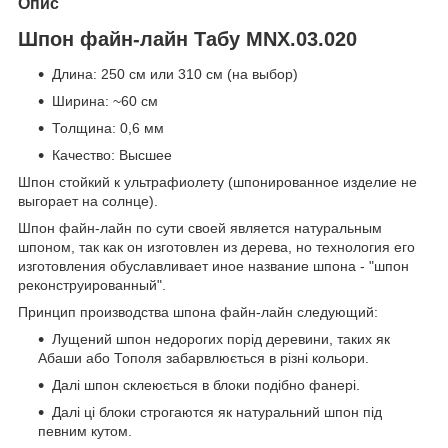
Опис
Шпон файн-лайн Табу MNX.03.020
Длина: 250 см или 310 см (на выбор)
Ширина: ~60 см
Толщина: 0,6 мм
Качество: Высшее
Шпон стойкий к ультрафиолету (шпонированное изделие не
выгорает на солнце).
Шпон файн-лайн по сути своей является натуральным
шпоном, так как он изготовлен из дерева, но технология его
изготовления обуславливает иное название шпона - "шпон
реконструированный".
Принцип производства шпона файн-лайн следующий:
Лущений шпон недорогих порід деревини, таких як
Абаши або Тополя забарвлюється в різні кольори.
Далі шпон склеюється в блоки подібно фанері.
Далі ці блоки строгаются як натуральний шпон під
певним кутом.