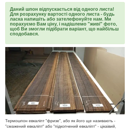
Даний шпон відпускається від одного листа!
Для розрахунку вартості одного листа - будь
ласка напишіть або зателефонуйте нам. Ми
порахуємо Вам ціну, і надішлемо "живі" фото,
щоб Ви змогли підібрати варіант, що найбільш
сподобався.
Термошпон евкаліпт "фризе", або як його ще називають -
"смажений евкаліпт" або "підкопчений евкаліпт" - цікаівий,