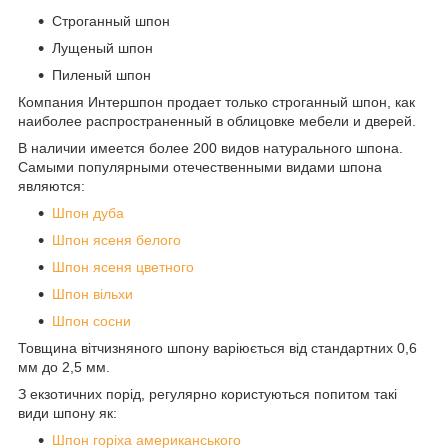
Строганный шпон
Лущеный шпон
Пиленый шпон
Компания Интершпон продает только строганный шпон, как
наиболее распространенный в облицовке мебели и дверей.
В наличии имеется более 200 видов натурального шпона.
Самыми популярными отечественными видами шпона
являются:
Шпон дуба
Шпон ясеня белого
Шпон ясеня цветного
Шпон вільхи
Шпон сосни
Товщина вітчизняного шпону варіюється від стандартних 0,6
мм до 2,5 мм.
З екзотичних порід, регулярно користуються попитом такі
види шпону як:
Шпон горіха американського