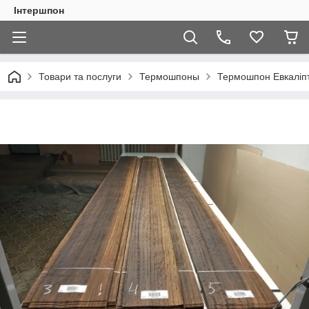
Інтершпон
Товари та послуги
Термошпоны
Термошпон Евкаліпт