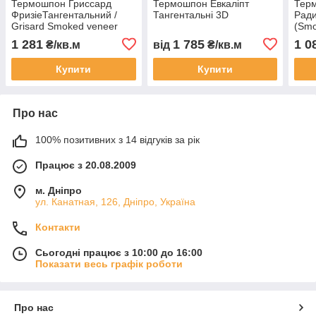
Термошпон Гриссард
Термошпон Евкаліпт
Тер
ФризіеТангентальний /
Тангентальні 3D
Ради
Grisard Smoked veneer
(Smo
1 281
1 785
1 0
₴/кв.м
від
₴/кв.м
Купити
Купити
Про нас
100% позитивних з 14 відгуків за рік
Працює з 20.08.2009
м. Дніпро
ул. Канатная, 126, Дніпро, Україна
Контакти
Сьогодні працює з 10:00 до 16:00
Показати весь графік роботи
Про нас