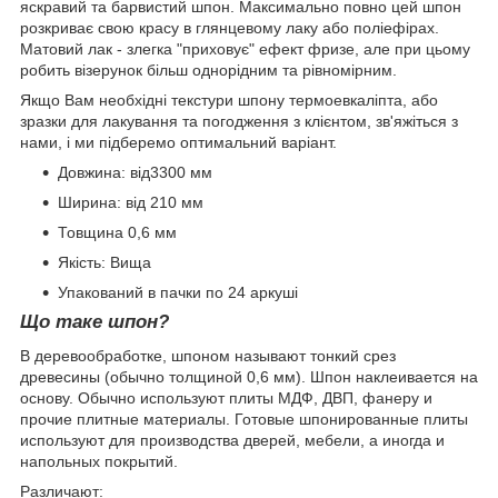
яскравий та барвистий шпон. Максимально повно цей шпон
розкриває свою красу в глянцевому лаку або поліефірах.
Матовий лак - злегка "приховує" ефект фризе, але при цьому
робить візерунок більш однорідним та рівномірним.
Якщо Вам необхідні текстури шпону термоевкаліпта, або
зразки для лакування та погодження з клієнтом, зв'яжіться з
нами, і ми підберемо оптимальний варіант.
Довжина: від3300 мм
Ширина: від 210 мм
Товщина 0,6 мм
Якість: Вища
Упакований в пачки по 24 аркуші
Що таке шпон?
В деревообработке, шпоном называют тонкий срез
древесины (обычно толщиной 0,6 мм). Шпон наклеивается на
основу. Обычно используют плиты МДФ, ДВП, фанеру и
прочие плитные материалы. Готовые шпонированные плиты
используют для производства дверей, мебели, а иногда и
напольных покрытий.
Различают: