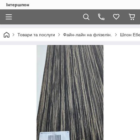
Інтершпон
Товари та послуги
Файн-лайн на флізелін.
Шпон Ебе