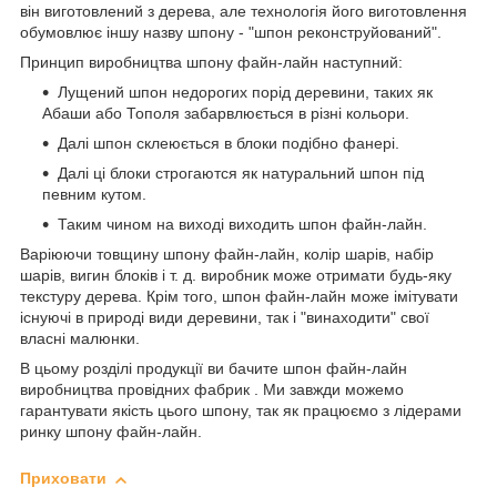
він виготовлений з дерева, але технологія його виготовлення
обумовлює іншу назву шпону - "шпон реконструйований".
Принцип виробництва шпону файн-лайн наступний:
Лущений шпон недорогих порід деревини, таких як
Абаши або Тополя забарвлюється в різні кольори.
Далі шпон склеюється в блоки подібно фанері.
Далі ці блоки строгаются як натуральний шпон під
певним кутом.
Таким чином на виході виходить шпон файн-лайн.
Варіюючи товщину шпону файн-лайн, колір шарів, набір
шарів, вигин блоків і т. д. виробник може отримати будь-яку
текстуру дерева. Крім того, шпон файн-лайн може імітувати
існуючі в природі види деревини, так і "винаходити" свої
власні малюнки.
В цьому розділі продукції ви бачите шпон файн-лайн
виробництва провідних фабрик . Ми завжди можемо
гарантувати якість цього шпону, так як працюємо з лідерами
ринку шпону файн-лайн.
Приховати