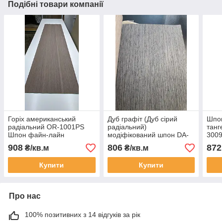
Подібні товари компанії
Горіх американський
Дуб графіт (Дуб сірий
Шпо
радіальний OR-1001PS
радіальний)
танг
Шпон файн-лайн
модіфікований шпон DA-
300
0006PS
908
806
872
₴/кв.м
₴/кв.м
Купити
Купити
Про нас
100% позитивних з 14 відгуків за рік