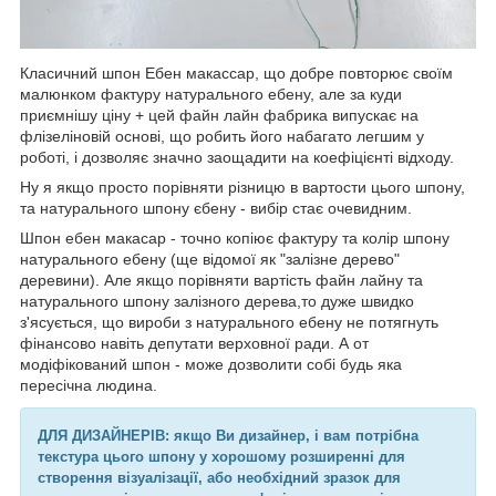
Класичний шпон Ебен макассар, що добре повторює своїм
малюнком фактуру натурального ебену, але за куди
приємнішу ціну + цей файн лайн фабрика випускає на
флізеліновій основі, що робить його набагато легшим у
роботі, і дозволяє значно заощадити на коефіцієнті відходу.
Ну я якщо просто порівняти різницю в вартости цього шпону,
та натурального шпону єбену - вибір стає очевидним.
Шпон ебен макасар - точно копіює фактуру та колір шпону
натурального ебену (ще відомої як "залізне дерево"
деревини). Але якщо порівняти вартість файн лайну та
натурального шпону залізного дерева,то дуже швидко
з'ясується, що вироби з натурального ебену не потягнуть
фінансово навіть депутати верховної ради. А от
модіфікований шпон - може дозволити собі будь яка
пересічна людина.
ДЛЯ ДИЗАЙНЕРІВ: якщо Ви дизайнер, і вам потрібна
текстура цього шпону у хорошому розширенні для
створення візуалізації, або необхідний зразок для