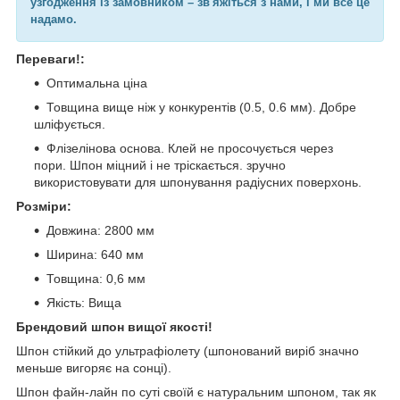
узгодження із замовником – зв'яжіться з нами, і ми все це
надамо.
Переваги!:
Оптимальна ціна
Товщина вище ніж у конкурентів (0.5, 0.6 мм). Добре
шліфується.
Флізелінова основа. Клей не просочується через
пори. Шпон міцний і не тріскається. зручно
використовувати для шпонування радіусних поверхонь.
Розміри:
Довжина: 2800 мм
Ширина: 640 мм
Товщина: 0,6 мм
Якість: Вища
Брендовий шпон вищої якості!
Шпон стійкий до ультрафіолету (шпонований виріб значно
меньше вигоряє на сонці).
Шпон файн-лайн по суті своїй є натуральним шпоном, так як