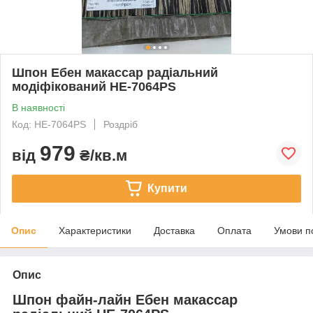
Шпон Ебен макассар радіальний
модіфікований HE-7064PS
В наявності
Код: HE-7064PS
Роздріб
979
від
₴/кв.м
Купити
Опис
Характеристики
Доставка
Оплата
Умови п
Опис
Шпон файн-лайн Ебен макассар